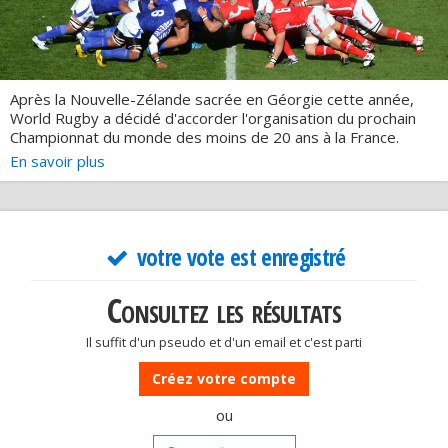
Après la Nouvelle-Zélande sacrée en Géorgie cette année,
World Rugby a décidé d'accorder l'organisation du prochain
Championnat du monde des moins de 20 ans à la France.
En savoir plus
Comme toutes les grandes compétitions sportives, son
organisation recquierra des investissements en installations
ainsi que des frais liés à l'organisation (mobilisation des forces
de l'ordre, recrutement agents,...).
votre vote est enregistré
D'un autre côté, ces compétitions attirent un grand nombre
de touristes qui dépenses et consomment sur place,
contribuants ainsi à la croissance économique. De plus, l'image
Consultez les résultats
et la notoriété du pays se trouvent renforcés si la
compétition se déroule dans de bonnes conditions;
Il suffit d'un pseudo et d'un email et c'est parti
Créez votre compte
ou