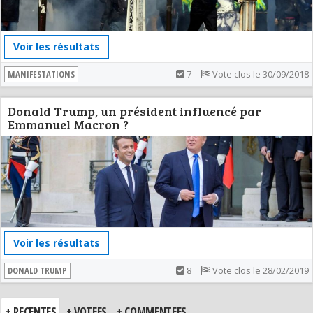
Voir les résultats
MANIFESTATIONS
7
Vote clos le 30/09/2018
Donald Trump, un président influencé par
Emmanuel Macron ?
Voir les résultats
DONALD TRUMP
8
Vote clos le 28/02/2019
+ RECENTES
+ VOTEES
+ COMMENTEES