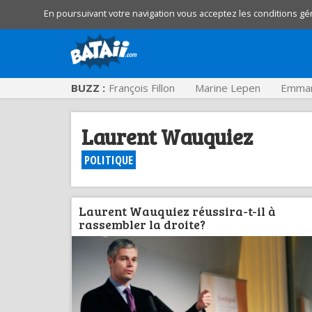
En poursuivant votre navigation vous acceptez les conditions gé
BUZZ :
François Fillon
Marine Lepen
Emman
Laurent Wauquiez
POLITIQUE
Laurent Wauquiez réussira-t-il à
rassembler la droite?