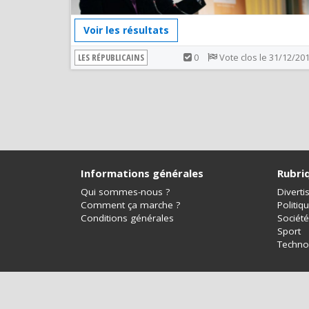
Voir les résultats
LES RÉPUBLICAINS
0
Vote clos le 31/12/20
Informations générales
Rubri
Qui sommes-nous ?
Divert
Comment ça marche ?
Politiq
Conditions générales
Société
Sport
Techno