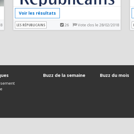
Voir les résultats
18
LES RÉPUBLICAINS
26
Vote clos le 28/02/2018
ques
Buzz de la semaine
Buzz du mois
issement
ue