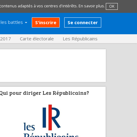
 contenus adaptés à vos centres d'intérêts.
En savoir plus
.
OK
les battles
S'inscrire
Se connecter
s 2017
Carte électorale
Les Républicains
Qui pour diriger Les Républicains?