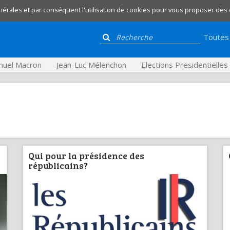
nérales et par conséquent l'utilisation de cookies pour vous proposer des
Toutes 
uel Macron
Jean-Luc Mélenchon
Elections Presidentielle
Qui pour la présidence des
républicains?