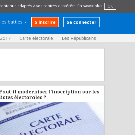
 contenus adaptés à vos centres d'intérêts.
En savoir plus
.
OK
les battles
S'inscrire
Se connecter
s 2017
Carte électorale
Les Républicains
Faut-il moderniser l'inscription sur les
listes électorales ?