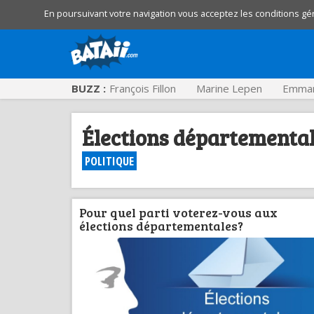
En poursuivant votre navigation vous acceptez les conditions gé
BUZZ :
François Fillon
Marine Lepen
Emman
Élections départemental
POLITIQUE
Pour quel parti voterez-vous aux
élections départementales?