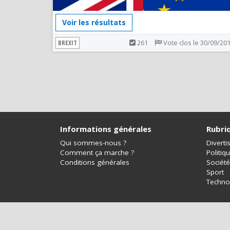
Voir les résultats
BREXIT
261
Vote clos le 30/09/20
Informations générales
Rubri
Qui sommes-nous ?
Divert
Comment ça marche ?
Politiq
Conditions générales
Société
Sport
Techno