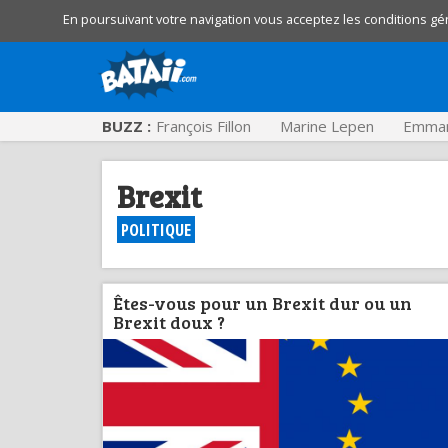
En poursuivant votre navigation vous acceptez les conditions gé
BUZZ :
François Fillon
Marine Lepen
Emman
Brexit
POLITIQUE
Êtes-vous pour un Brexit dur ou un
Brexit doux ?