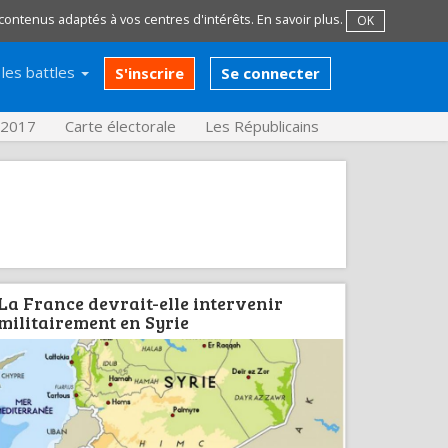
 contenus adaptés à vos centres d'intérêts.
En savoir plus
.
OK
les battles
S'inscrire
Se connecter
s 2017
Carte électorale
Les Républicains
La France devrait-elle intervenir
militairement en Syrie