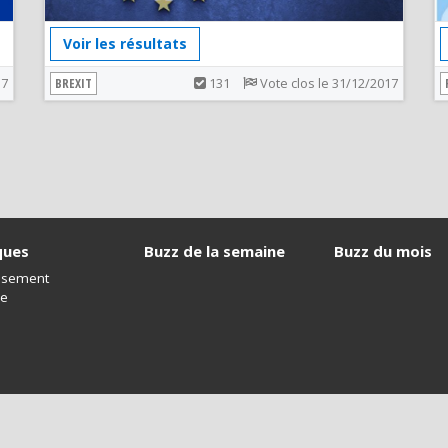
Voir les résultats
17
BREXIT
131
Vote clos le 31/12/2017
ques
Buzz de la semaine
Buzz du mois
issement
ue